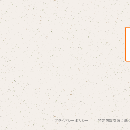
Blondy
BOAR HUNTER
bud&harbor
Bulbs Of Passion
B玉
Calme Adiction
CANDY
プライバシーポリシー
特定商取引法に基