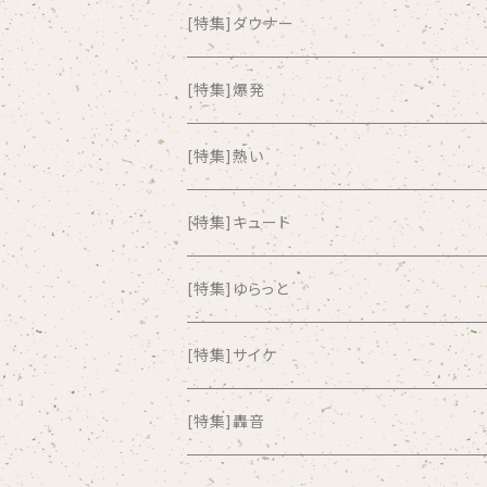
all about paradise
[特集]ダウナー
ALL ITEM 10 TIMES
[特集]爆発
Amia Calva
[特集]熱い
Amsterdamned
[特集]キュート
ANYO
[特集]ゆらっと
And Summer Club
[特集]サイケ
anticlockwise
[特集]轟音
Aysula