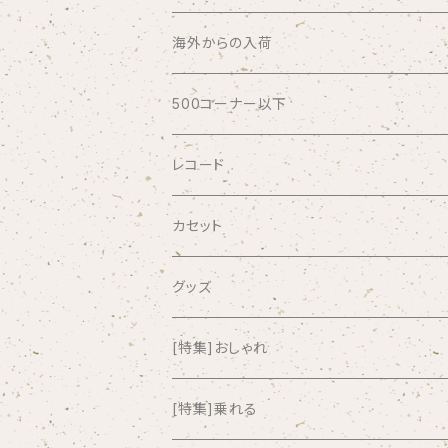
ABSOLUTE LOSERS
海外からの入荷
AFRICA
500コーナー以下
AGU
レコード
AIRCRAFT
カセット
airlie
グッズ
AKUTAGAWA FANCLUB
[特集]おしゃれ
ALKASILKA
[特集]乗れる