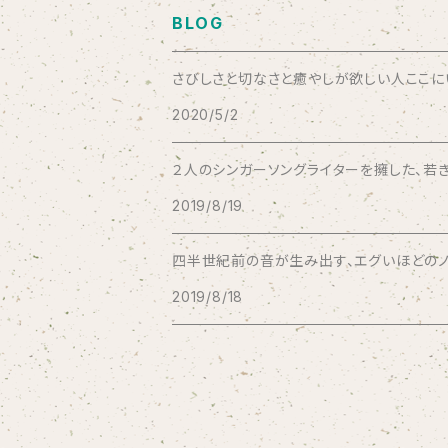
BLOG
Bad Operation
さびしさと切なさと癒やしが欲しい人ここにいい
2020/5/2
Bagus!
２人のシンガーソングライターを擁した、若き
BBBBBBB
2019/8/19
The BEG
四半世紀前の音が生み出す、エグいほどのノス
2019/8/18
The Beths
THE BLACK SHANSONS
BLONDnewHALF