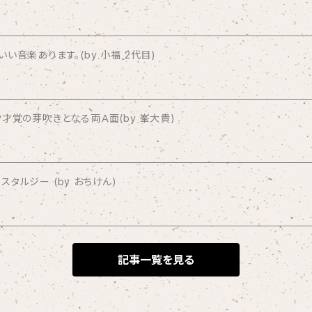
音楽あります。(by 小福 2代目)
才覚の芽吹きとなる両Ａ面(by 峯大貴)
タルジー (by おちけん)
記事一覧を見る