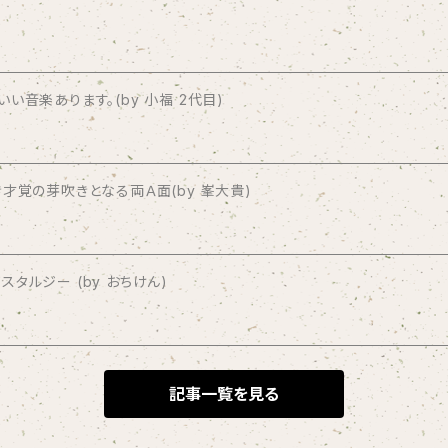
音楽あります。(by 小福 2代目)
才覚の芽吹きとなる両Ａ面(by 峯大貴)
タルジー (by おちけん)
記事一覧を見る