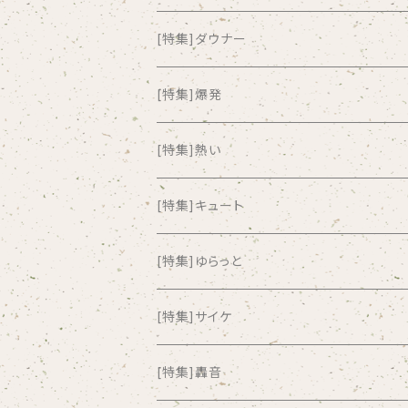
all about paradise
[特集]ダウナー
ALL ITEM 10 TIMES
[特集]爆発
Amia Calva
[特集]熱い
Amsterdamned
[特集]キュート
ANYO
[特集]ゆらっと
And Summer Club
[特集]サイケ
anticlockwise
[特集]轟音