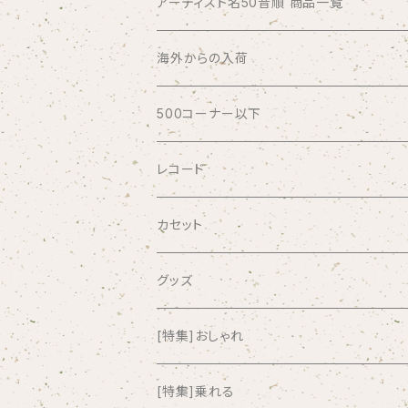
アーティスト名50音順 商品一覧
ABSOLUTE LOSERS
海外からの入荷
AFRICA
500コーナー以下
AGU
レコード
AIRCRAFT
カセット
airlie
グッズ
AKUTAGAWA FANCLUB
[特集]おしゃれ
ALKASILKA
[特集]乗れる