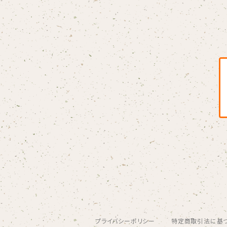
Blondy
BOAR HUNTER
bud&harbor
Bulbs Of Passion
B玉
Calme Adiction
CANDY
プライバシーポリシー
特定商取引法に基