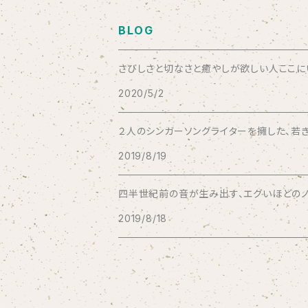
Aysula
BLOG
Bad Operation
さびしさと切なさと癒やしが欲しい人ここにいい
2020/5/2
Bagus!
２人のシンガーソングライターを擁した、若き
BBBBBBB
2019/8/19
The BEG
四半世紀前の音が生み出す、エグいほどのノス
2019/8/18
The Beths
THE BLACK SHANSONS
BLONDnewHALF