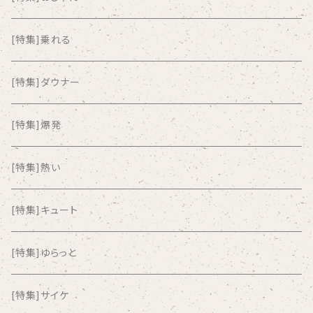
ALKASILKA
[特集]乗れる
all about paradise
[特集]ダウナー
ALL ITEM 10 TIMES
[特集]爆発
Amia Calva
[特集]熱い
Amsterdamned
[特集]キュート
ANYO
[特集]ゆらっと
And Summer Club
[特集]サイケ