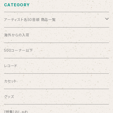
CATEGORY
アーティスト名50音順 商品一覧
ABSOLUTE LOSERS
海外からの入荷
AFRICA
500コーナー以下
AGU
レコード
AIRCRAFT
カセット
airlie
グッズ
AKUTAGAWA FANCLUB
[特集]おしゃれ