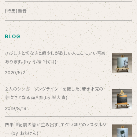
anticlockwise
[特集]轟音
Aysula
BLOG
Bad Operation
さびしさと切なさと癒やしが欲しい人ここにいい音楽
あります。(by 小福 2代目)
Bagus!
2020/5/2
BBBBBBB
２人のシンガーソングライターを擁した、若き才覚の
芽吹きとなる両Ａ面(by 峯大貴)
The BEG
2019/8/19
The Beths
四半世紀前の音が生み出す、エグいほどのノスタルジ
ー (by おちけん)