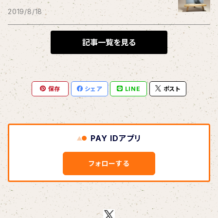
THE BLACK SHANSONS
2019/8/18
BLONDnewHALF
記事一覧を見る
Blondy
保存
シェア
LINE
ポスト
BOAR HUNTER
bud&harbor
PAY IDアプリ
Bulbs Of Passion
フォローする
B玉
Calme Adiction