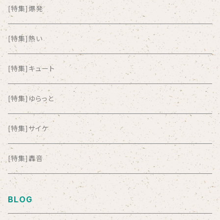
ALL ITEM 10 TIMES
[特集]爆発
Amia Calva
[特集]熱い
Amsterdamned
[特集]キュート
ANYO
[特集]ゆらっと
And Summer Club
[特集]サイケ
anticlockwise
[特集]轟音
Aysula
BLOG
Bad Operation