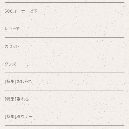
AFRICA
500コーナー以下
AGU
レコード
AIRCRAFT
カセット
airlie
グッズ
AKUTAGAWA FANCLUB
[特集]おしゃれ
ALKASILKA
[特集]乗れる
all about paradise
[特集]ダウナー