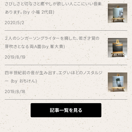
さびしさと切なさと癒やしが欲しい人ここにいい音楽
あります。(by 小福 2代目)
Bagus!
2020/5/2
BBBBBBB
２人のシンガーソングライターを擁した、若き才覚の
芽吹きとなる両Ａ面(by 峯大貴)
The BEG
2019/8/19
The Beths
四半世紀前の音が生み出す、エグいほどのノスタルジ
ー (by おちけん)
THE BLACK SHANSONS
2019/8/18
BLONDnewHALF
記事一覧を見る
Blondy