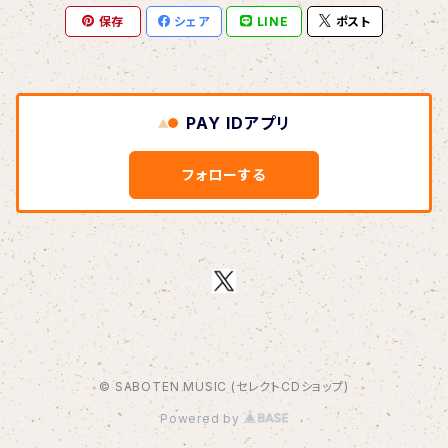
保存
シェア
LINE
ポスト
BOAR HUNTER
bud&harbor
PAY IDアプリ
Bulbs Of Passion
フォローする
B玉
Calme Adiction
CANDY
© SABOTEN MUSIC (セレクトCDショップ)
CHIKIMARCH
Powered by