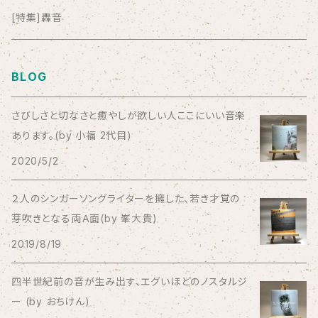
anticlockwise
[特集]轟音
Aysula
BLOG
Bad Operation
さびしさと切なさと癒やしが欲しい人ここにいい音楽
あります。(by 小福 2代目)
Bagus!
2020/5/2
BBBBBBB
２人のシンガーソングライターを擁した、若き才覚の
芽吹きとなる両Ａ面(by 峯大貴)
The BEG
2019/8/19
The Beths
四半世紀前の音が生み出す、エグいほどのノスタルジ
ー (by おちけん)