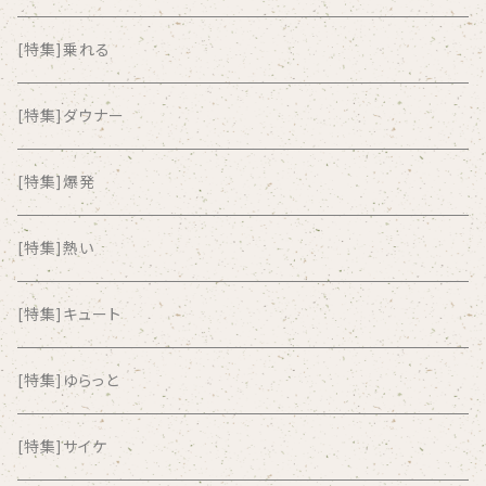
ALKASILKA
[特集]乗れる
all about paradise
[特集]ダウナー
ALL ITEM 10 TIMES
[特集]爆発
Amia Calva
[特集]熱い
Amsterdamned
[特集]キュート
ANYO
[特集]ゆらっと
And Summer Club
[特集]サイケ