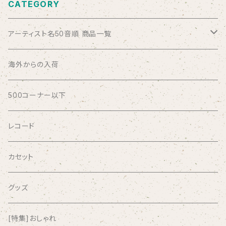
CATEGORY
アーティスト名50音順 商品一覧
ABSOLUTE LOSERS
海外からの入荷
AFRICA
500コーナー以下
AGU
レコード
AIRCRAFT
カセット
airlie
グッズ
AKUTAGAWA FANCLUB
[特集]おしゃれ