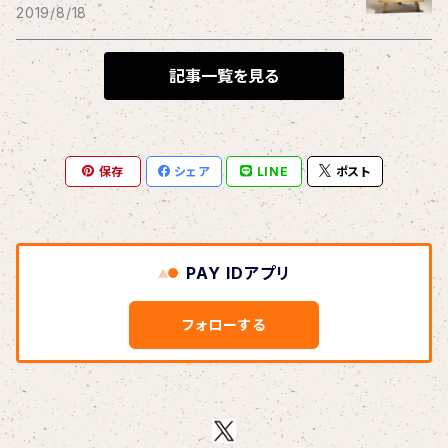
THE BLACK SHANSONS
2019/8/18
BLONDnewHALF
記事一覧を見る
Blondy
保存
シェア
LINE
ポスト
BOAR HUNTER
bud&harbor
PAY IDアプリ
Bulbs Of Passion
フォローする
B玉
Calme Adiction