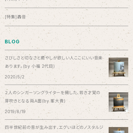
anticlockwise
[特集]轟音
Aysula
BLOG
Bad Operation
さびしさと切なさと癒やしが欲しい人ここにいい音楽
あります。(by 小福 2代目)
Bagus!
2020/5/2
BBBBBBB
２人のシンガーソングライターを擁した、若き才覚の
芽吹きとなる両Ａ面(by 峯大貴)
The BEG
2019/8/19
The Beths
四半世紀前の音が生み出す、エグいほどのノスタルジ