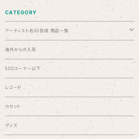
CATEGORY
アーティスト名50音順 商品一覧
ABSOLUTE LOSERS
海外からの入荷
AFRICA
500コーナー以下
AGU
レコード
AIRCRAFT
カセット
airlie
グッズ