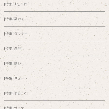
AKUTAGAWA FANCLUB
[特集]おしゃれ
ALKASILKA
[特集]乗れる
all about paradise
[特集]ダウナー
ALL ITEM 10 TIMES
[特集]爆発
Amia Calva
[特集]熱い
Amsterdamned
[特集]キュート
ANYO
[特集]ゆらっと
And Summer Club
[特集]サイケ