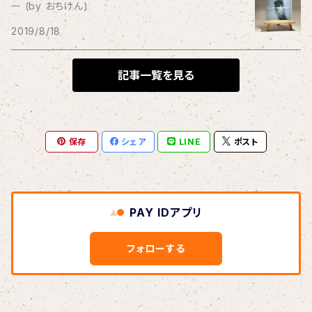
ー (by おちけん)
THE BLACK SHANSONS
2019/8/18
BLONDnewHALF
記事一覧を見る
Blondy
保存
シェア
LINE
ポスト
BOAR HUNTER
bud&harbor
PAY IDアプリ
Bulbs Of Passion
フォローする
B玉