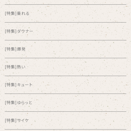
ALKASILKA
[特集]乗れる
all about paradise
[特集]ダウナー
ALL ITEM 10 TIMES
[特集]爆発
Amia Calva
[特集]熱い
Amsterdamned
[特集]キュート
ANYO
[特集]ゆらっと
And Summer Club
[特集]サイケ