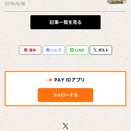
THE BLACK SHANSONS
2019/8/18
BLONDnewHALF
記事一覧を見る
Blondy
保存
シェア
LINE
ポスト
BOAR HUNTER
bud&harbor
PAY IDアプリ
Bulbs Of Passion
フォローする
B玉
Calme Adiction