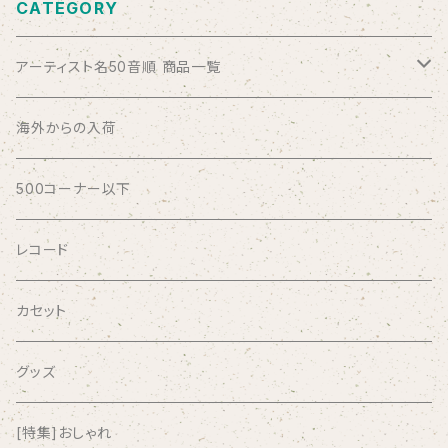
CATEGORY
アーティスト名50音順 商品一覧
ABSOLUTE LOSERS
海外からの入荷
AFRICA
500コーナー以下
AGU
レコード
AIRCRAFT
カセット
airlie
グッズ
AKUTAGAWA FANCLUB
[特集]おしゃれ