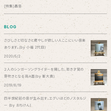
anticlockwise
[特集]轟音
Aysula
BLOG
Bad Operation
さびしさと切なさと癒やしが欲しい人ここにいい音楽
あります。(by 小福 2代目)
Bagus!
2020/5/2
BBBBBBB
２人のシンガーソングライターを擁した、若き才覚の
芽吹きとなる両Ａ面(by 峯大貴)
The BEG
2019/8/19
The Beths
四半世紀前の音が生み出す、エグいほどのノスタルジ
ー (by おちけん)