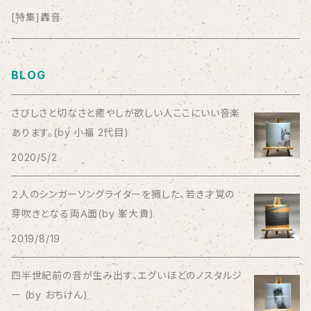
anticlockwise
[特集]轟音
Aysula
BLOG
Bad Operation
さびしさと切なさと癒やしが欲しい人ここにいい音楽
あります。(by 小福 2代目)
Bagus!
2020/5/2
BBBBBBB
２人のシンガーソングライターを擁した、若き才覚の
芽吹きとなる両Ａ面(by 峯大貴)
The BEG
2019/8/19
The Beths
四半世紀前の音が生み出す、エグいほどのノスタルジ
ー (by おちけん)