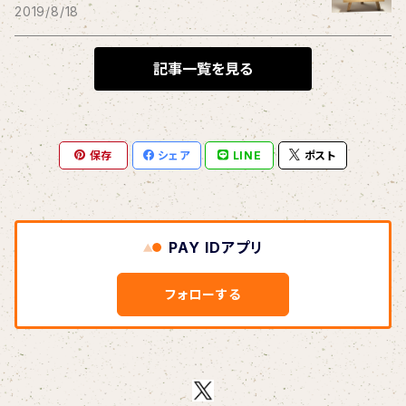
THE BLACK SHANSONS
2019/8/18
BLONDnewHALF
記事一覧を見る
Blondy
保存
シェア
LINE
ポスト
BOAR HUNTER
bud&harbor
PAY IDアプリ
Bulbs Of Passion
フォローする
B玉
Calme Adiction