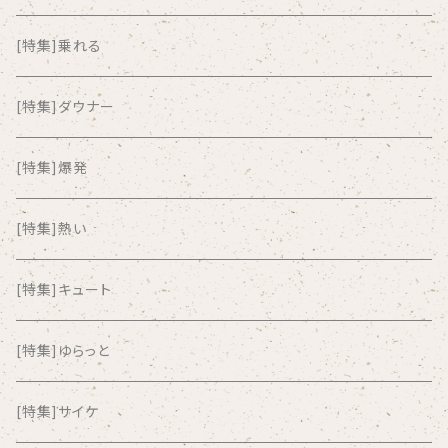
ALKASILKA
[特集]乗れる
all about paradise
[特集]ダウナー
ALL ITEM 10 TIMES
[特集]爆発
Amia Calva
[特集]熱い
Amsterdamned
[特集]キュート
ANYO
[特集]ゆらっと
And Summer Club
[特集]サイケ