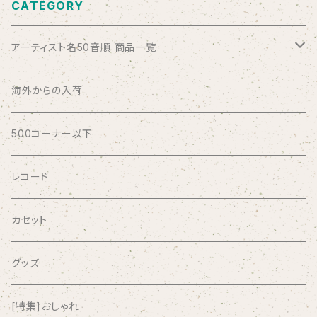
CATEGORY
アーティスト名50音順 商品一覧
ABSOLUTE LOSERS
海外からの入荷
AFRICA
500コーナー以下
AGU
レコード
AIRCRAFT
カセット
airlie
グッズ
AKUTAGAWA FANCLUB
[特集]おしゃれ