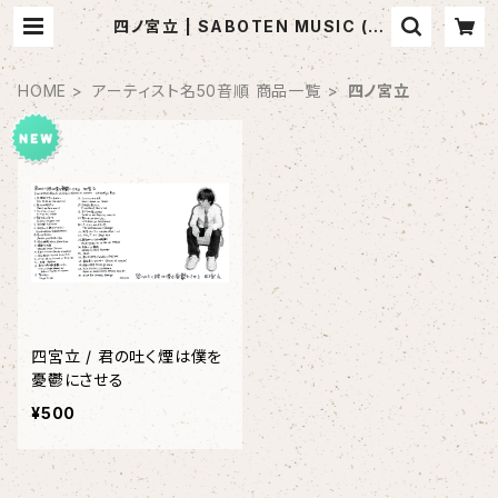
四ノ宮立 | SABOTEN MUSIC (セ
レクトCDショップ)
HOME
アーティスト名50音順 商品一覧
四ノ宮立
四宮立 / 君の吐く煙は僕を
憂鬱にさせる
¥500