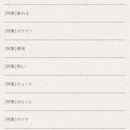
ALKASILKA
[特集]乗れる
all about paradise
[特集]ダウナー
ALL ITEM 10 TIMES
[特集]爆発
Amia Calva
[特集]熱い
Amsterdamned
[特集]キュート
ANYO
[特集]ゆらっと
And Summer Club
[特集]サイケ