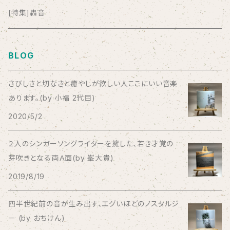
anticlockwise
[特集]轟音
Aysula
BLOG
Bad Operation
さびしさと切なさと癒やしが欲しい人ここにいい音楽
あります。(by 小福 2代目)
Bagus!
2020/5/2
BBBBBBB
２人のシンガーソングライターを擁した、若き才覚の
芽吹きとなる両Ａ面(by 峯大貴)
The BEG
2019/8/19
The Beths
四半世紀前の音が生み出す、エグいほどのノスタルジ
ー (by おちけん)