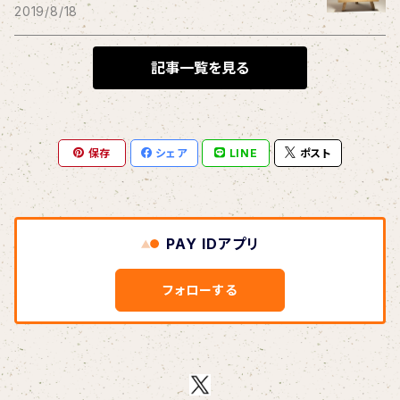
THE BLACK SHANSONS
2019/8/18
BLONDnewHALF
記事一覧を見る
Blondy
保存
シェア
LINE
ポスト
BOAR HUNTER
bud&harbor
PAY IDアプリ
Bulbs Of Passion
フォローする
B玉
Calme Adiction