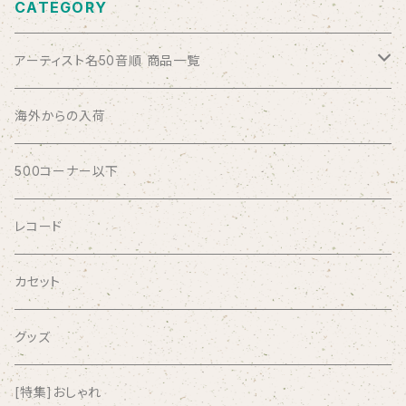
CATEGORY
アーティスト名50音順 商品一覧
ABSOLUTE LOSERS
海外からの入荷
AFRICA
500コーナー以下
AGU
レコード
AIRCRAFT
カセット
airlie
グッズ
AKUTAGAWA FANCLUB
[特集]おしゃれ