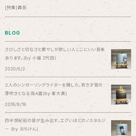
anticlockwise
[特集]轟音
Aysula
BLOG
Bad Operation
さびしさと切なさと癒やしが欲しい人ここにいい音楽
あります。(by 小福 2代目)
Bagus!
2020/5/2
BBBBBBB
２人のシンガーソングライターを擁した、若き才覚の
芽吹きとなる両Ａ面(by 峯大貴)
The BEG
2019/8/19
The Beths
四半世紀前の音が生み出す、エグいほどのノスタルジ
ー (by おちけん)