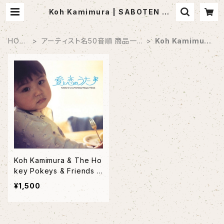
Koh Kamimura | SABOTEN MU
SIC (セレクトCDショップ)
HOM
アーティスト名50音順 商品一
Koh Kamimur
E
覧
a
Koh Kamimura & The Ho
key Pokeys & Friends /
愛と恋のうた
¥1,500