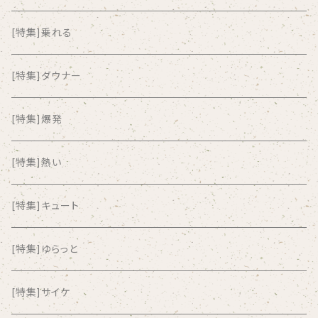
ALKASILKA
[特集]乗れる
all about paradise
[特集]ダウナー
ALL ITEM 10 TIMES
[特集]爆発
Amia Calva
[特集]熱い
Amsterdamned
[特集]キュート
ANYO
[特集]ゆらっと
And Summer Club
[特集]サイケ