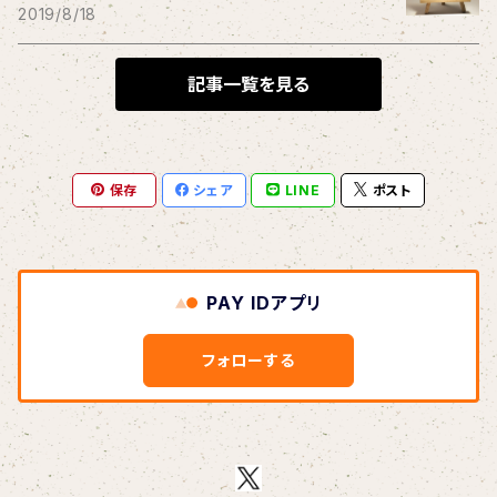
THE BLACK SHANSONS
2019/8/18
BLONDnewHALF
記事一覧を見る
Blondy
保存
シェア
LINE
ポスト
BOAR HUNTER
bud&harbor
PAY IDアプリ
Bulbs Of Passion
フォローする
B玉
Calme Adiction