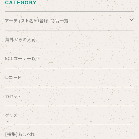
CATEGORY
アーティスト名50音順 商品一覧
ABSOLUTE LOSERS
海外からの入荷
AFRICA
500コーナー以下
AGU
レコード
AIRCRAFT
カセット
airlie
グッズ
AKUTAGAWA FANCLUB
[特集]おしゃれ