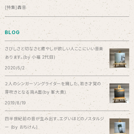
anticlockwise
[特集]轟音
Aysula
BLOG
Bad Operation
さびしさと切なさと癒やしが欲しい人ここにいい音楽
あります。(by 小福 2代目)
Bagus!
2020/5/2
BBBBBBB
２人のシンガーソングライターを擁した、若き才覚の
芽吹きとなる両Ａ面(by 峯大貴)
The BEG
2019/8/19
The Beths
四半世紀前の音が生み出す、エグいほどのノスタルジ
ー (by おちけん)