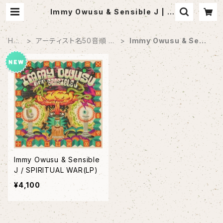
Immy Owusu & Sensible J | S
ABOTEN MUSIC (セレクトCDショ
ップ)
HO
アーティスト名50音順 商
Immy Owusu & Sens
ME
品一覧
ible J
Immy Owusu & Sensible
J / SPIRITUAL WAR(LP)
¥4,100