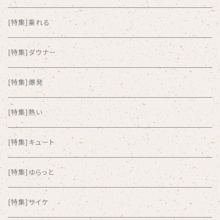
ALKASILKA
[特集]乗れる
all about paradise
[特集]ダウナー
ALL ITEM 10 TIMES
[特集]爆発
Amia Calva
[特集]熱い
Amsterdamned
[特集]キュート
ANYO
[特集]ゆらっと
And Summer Club
[特集]サイケ