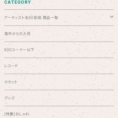
CATEGORY
アーティスト名50音順 商品一覧
ABSOLUTE LOSERS
海外からの入荷
AFRICA
500コーナー以下
AGU
レコード
AIRCRAFT
カセット
airlie
グッズ
AKUTAGAWA FANCLUB
[特集]おしゃれ