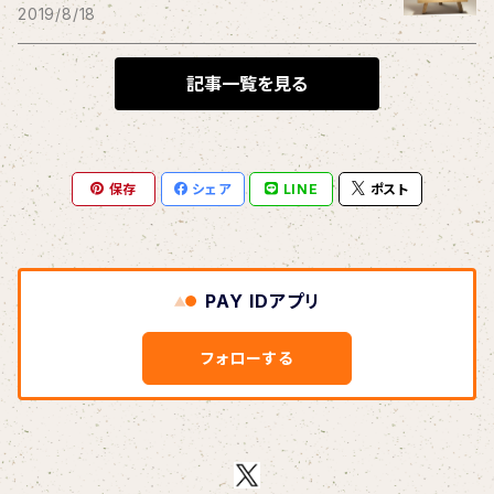
THE BLACK SHANSONS
2019/8/18
BLONDnewHALF
記事一覧を見る
Blondy
保存
シェア
LINE
ポスト
BOAR HUNTER
bud&harbor
PAY IDアプリ
Bulbs Of Passion
フォローする
B玉
Calme Adiction