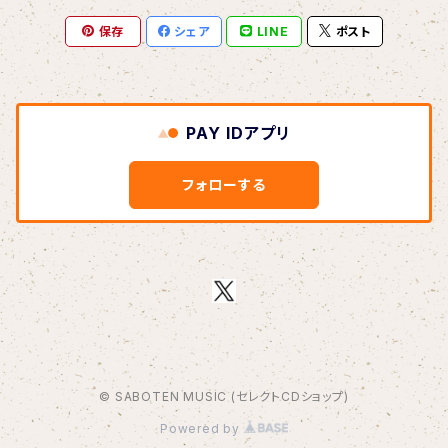
保存
シェア
LINE
ポスト
BOAR HUNTER
bud&harbor
PAY IDアプリ
Bulbs Of Passion
フォローする
B玉
Calme Adiction
CANDY
© SABOTEN MUSIC (セレクトCDショップ)
CHIKIMARCH
Powered by