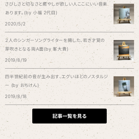
さびしさと切なさと癒やしが欲しい人ここにいい音楽
あります。(by 小福 2代目)
Bagus!
2020/5/2
BBBBBBB
２人のシンガーソングライターを擁した、若き才覚の
芽吹きとなる両Ａ面(by 峯大貴)
The BEG
2019/8/19
The Beths
四半世紀前の音が生み出す、エグいほどのノスタルジ
ー (by おちけん)
THE BLACK SHANSONS
2019/8/18
BLONDnewHALF
記事一覧を見る
Blondy