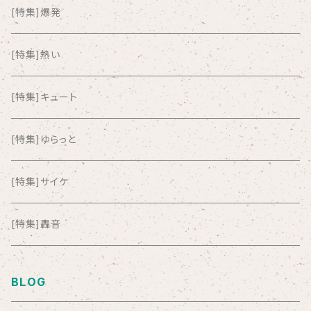
ALL ITEM 10 TIMES
[特集]爆発
Amia Calva
[特集]熱い
Amsterdamned
[特集]キュート
ANYO
[特集]ゆらっと
And Summer Club
[特集]サイケ
anticlockwise
[特集]轟音
Aysula
BLOG
Bad Operation