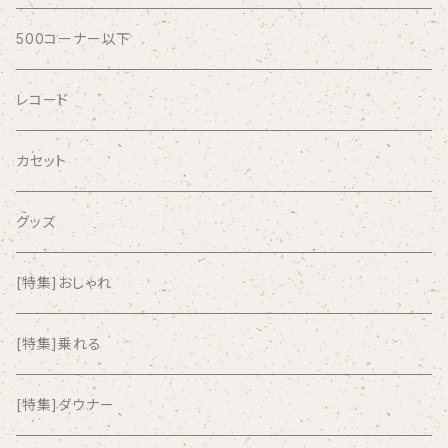
AFRICA
500コーナー以下
AGU
レコード
AIRCRAFT
カセット
airlie
グッズ
AKUTAGAWA FANCLUB
[特集]おしゃれ
ALKASILKA
[特集]乗れる
all about paradise
[特集]ダウナー