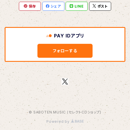
保存
シェア
LINE
ポスト
BOAR HUNTER
bud&harbor
PAY IDアプリ
Bulbs Of Passion
フォローする
B玉
Calme Adiction
CANDY
© SABOTEN MUSIC (セレクトCDショップ)
CHIKIMARCH
Powered by