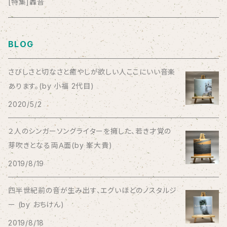
anticlockwise
[特集]轟音
Aysula
BLOG
Bad Operation
さびしさと切なさと癒やしが欲しい人ここにいい音楽
あります。(by 小福 2代目)
Bagus!
2020/5/2
BBBBBBB
２人のシンガーソングライターを擁した、若き才覚の
芽吹きとなる両Ａ面(by 峯大貴)
The BEG
2019/8/19
The Beths
四半世紀前の音が生み出す、エグいほどのノスタルジ
ー (by おちけん)
THE BLACK SHANSONS
2019/8/18