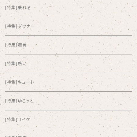
ALKASILKA
[特集]乗れる
all about paradise
[特集]ダウナー
ALL ITEM 10 TIMES
[特集]爆発
Amia Calva
[特集]熱い
Amsterdamned
[特集]キュート
ANYO
[特集]ゆらっと
And Summer Club
[特集]サイケ