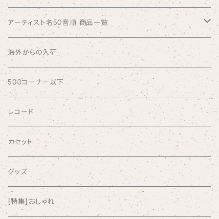
アーティスト名50音順 商品一覧
ABSOLUTE LOSERS
海外からの入荷
AFRICA
500コーナー以下
AGU
レコード
AIRCRAFT
カセット
airlie
グッズ
AKUTAGAWA FANCLUB
[特集]おしゃれ