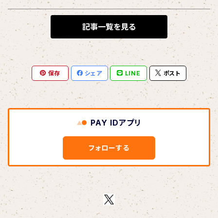
BLONDnewHALF
記事一覧を見る
Blondy
保存
シェア
LINE
ポスト
BOAR HUNTER
bud&harbor
PAY IDアプリ
Bulbs Of Passion
フォローする
B玉
Calme Adiction