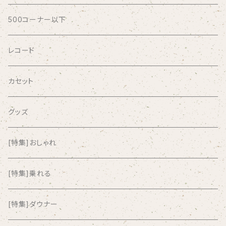
AFRICA
500コーナー以下
AGU
レコード
AIRCRAFT
カセット
airlie
グッズ
AKUTAGAWA FANCLUB
[特集]おしゃれ
ALKASILKA
[特集]乗れる
all about paradise
[特集]ダウナー