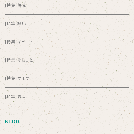
ALL ITEM 10 TIMES
[特集]爆発
Amia Calva
[特集]熱い
Amsterdamned
[特集]キュート
ANYO
[特集]ゆらっと
And Summer Club
[特集]サイケ
anticlockwise
[特集]轟音
Aysula
BLOG
Bad Operation