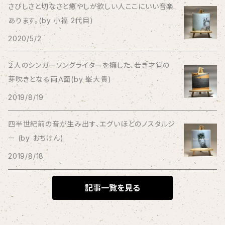
さびしさと切なさと癒やしが欲しい人ここにいい音楽
あります。(by 小福 2代目)
Bagus!
2020/5/2
BBBBBBB
２人のシンガーソングライターを擁した、若き才覚の
芽吹きとなる両Ａ面(by 峯大貴)
The BEG
2019/8/19
The Beths
四半世紀前の音が生み出す、エグいほどのノスタルジ
ー (by おちけん)
THE BLACK SHANSONS
2019/8/18
BLONDnewHALF
記事一覧を見る
Blondy