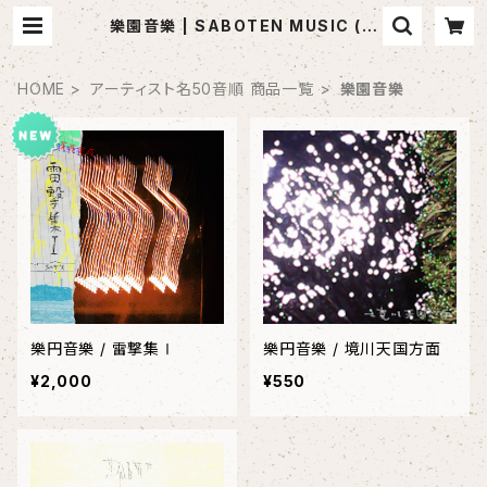
樂園音樂 | SABOTEN MUSIC (セ
レクトCDショップ)
HOME
アーティスト名50音順 商品一覧
樂園音樂
樂円音樂 / 雷撃集Ⅰ
樂円音樂 / 境川天国方面
¥2,000
¥550