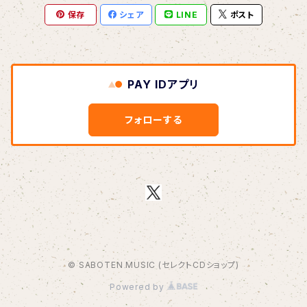
保存
シェア
LINE
ポスト
BOAR HUNTER
bud&harbor
PAY IDアプリ
Bulbs Of Passion
フォローする
B玉
Calme Adiction
CANDY
© SABOTEN MUSIC (セレクトCDショップ)
CHIKIMARCH
Powered by