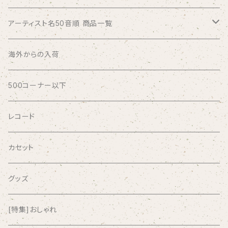
アーティスト名50音順 商品一覧
ABSOLUTE LOSERS
海外からの入荷
AFRICA
500コーナー以下
AGU
レコード
AIRCRAFT
カセット
airlie
グッズ
AKUTAGAWA FANCLUB
[特集]おしゃれ