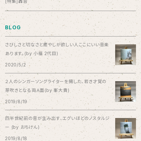
anticlockwise
[特集]轟音
Aysula
BLOG
Bad Operation
さびしさと切なさと癒やしが欲しい人ここにいい音楽
あります。(by 小福 2代目)
Bagus!
2020/5/2
BBBBBBB
２人のシンガーソングライターを擁した、若き才覚の
芽吹きとなる両Ａ面(by 峯大貴)
The BEG
2019/8/19
The Beths
四半世紀前の音が生み出す、エグいほどのノスタルジ
ー (by おちけん)
THE BLACK SHANSONS
2019/8/18