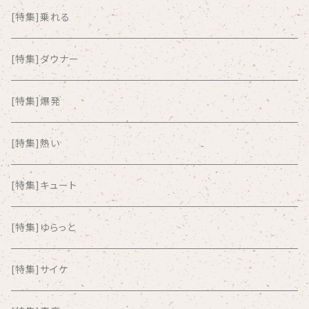
ALKASILKA
[特集]乗れる
all about paradise
[特集]ダウナー
ALL ITEM 10 TIMES
[特集]爆発
Amia Calva
[特集]熱い
Amsterdamned
[特集]キュート
ANYO
[特集]ゆらっと
And Summer Club
[特集]サイケ