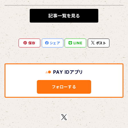
BLONDnewHALF
記事一覧を見る
Blondy
保存
シェア
LINE
ポスト
BOAR HUNTER
bud&harbor
PAY IDアプリ
Bulbs Of Passion
フォローする
B玉
Calme Adiction