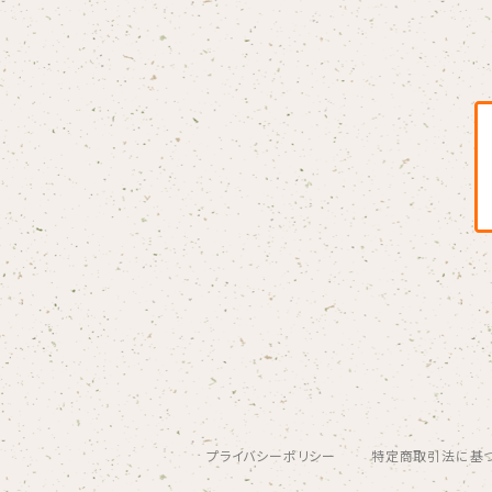
Blondy
BOAR HUNTER
bud&harbor
Bulbs Of Passion
B玉
Calme Adiction
CANDY
プライバシーポリシー
特定商取引法に基