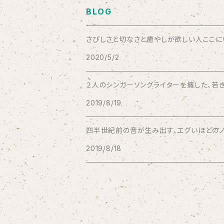
BLOG
Bad Operation
さびしさと切なさと癒やしが欲しい人ここにいい
2020/5/2
Bagus!
２人のシンガーソングライターを擁した、若き
BBBBBBB
2019/8/19
The BEG
四半世紀前の音が生み出す、エグいほどのノス
2019/8/18
The Beths
THE BLACK SHANSONS
BLONDnewHALF