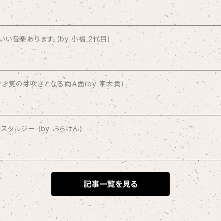
音楽あります。(by 小福 2代目)
才覚の芽吹きとなる両Ａ面(by 峯大貴)
タルジー (by おちけん)
記事一覧を見る