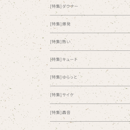
all about paradise
[特集]ダウナー
ALL ITEM 10 TIMES
[特集]爆発
Amia Calva
[特集]熱い
Amsterdamned
[特集]キュート
ANYO
[特集]ゆらっと
And Summer Club
[特集]サイケ
anticlockwise
[特集]轟音
Aysula