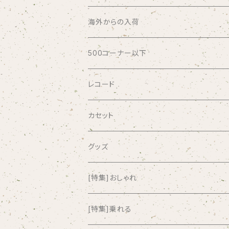
ABSOLUTE LOSERS
海外からの入荷
AFRICA
500コーナー以下
AGU
レコード
AIRCRAFT
カセット
airlie
グッズ
AKUTAGAWA FANCLUB
[特集]おしゃれ
ALKASILKA
[特集]乗れる