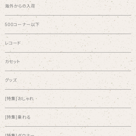
ABSOLUTE LOSERS
海外からの入荷
AFRICA
500コーナー以下
AGU
レコード
AIRCRAFT
カセット
airlie
グッズ
AKUTAGAWA FANCLUB
[特集]おしゃれ
ALKASILKA
[特集]乗れる
all about paradise
[特集]ダウナー