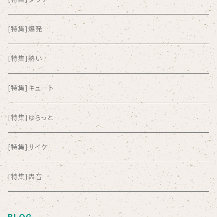
ALL ITEM 10 TIMES
[特集]爆発
Amia Calva
[特集]熱い
Amsterdamned
[特集]キュート
ANYO
[特集]ゆらっと
And Summer Club
[特集]サイケ
anticlockwise
[特集]轟音
Aysula