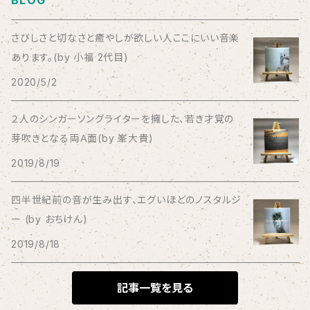
BLOG
Bad Operation
さびしさと切なさと癒やしが欲しい人ここにいい音楽
あります。(by 小福 2代目)
Bagus!
2020/5/2
BBBBBBB
２人のシンガーソングライターを擁した、若き才覚の
芽吹きとなる両Ａ面(by 峯大貴)
The BEG
2019/8/19
The Beths
四半世紀前の音が生み出す、エグいほどのノスタルジ
ー (by おちけん)
THE BLACK SHANSONS
2019/8/18
BLONDnewHALF
記事一覧を見る