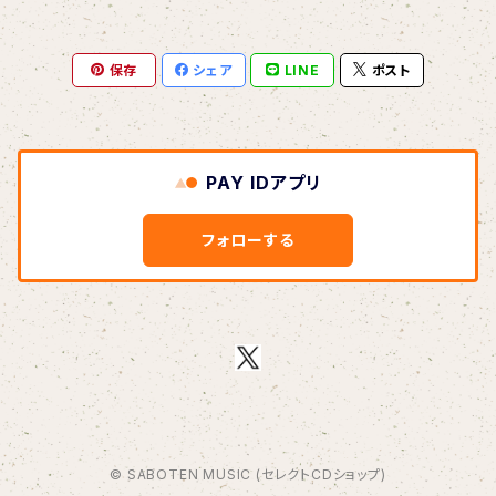
Blondy
保存
シェア
LINE
ポスト
BOAR HUNTER
bud&harbor
PAY IDアプリ
Bulbs Of Passion
フォローする
B玉
Calme Adiction
CANDY
© SABOTEN MUSIC (セレクトCDショップ)
CHIKIMARCH