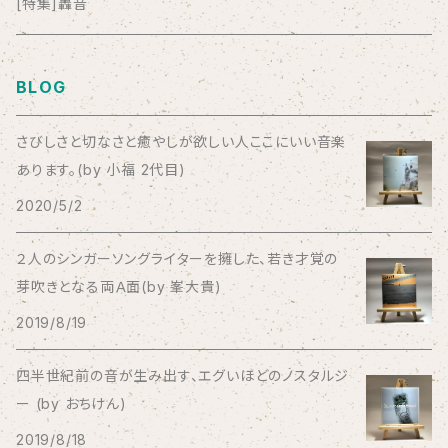
anticlockwise
[特集]轟音
Aysula
BLOG
Bad Operation
さびしさと切なさと癒やしが欲しい人ここにいい音楽
あります。(by 小福 2代目)
Bagus!
2020/5/2
BBBBBBB
２人のシンガーソングライターを擁した、若き才覚の
芽吹きとなる両Ａ面(by 峯大貴)
The BEG
2019/8/19
The Beths
四半世紀前の音が生み出す、エグいほどのノスタルジ
ー (by おちけん)
THE BLACK SHANSONS
2019/8/18