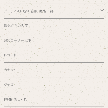
アーティスト名50音順 商品一覧
ABSOLUTE LOSERS
海外からの入荷
AFRICA
500コーナー以下
AGU
レコード
AIRCRAFT
カセット
airlie
グッズ
AKUTAGAWA FANCLUB
[特集]おしゃれ