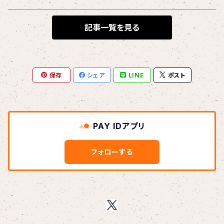
BLONDnewHALF
記事一覧を見る
Blondy
保存
シェア
LINE
ポスト
BOAR HUNTER
bud&harbor
PAY IDアプリ
Bulbs Of Passion
フォローする
B玉
Calme Adiction