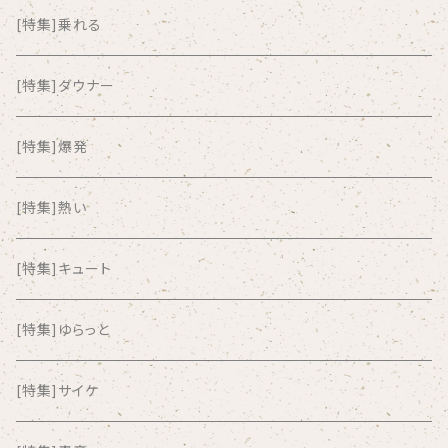
ALKASILKA
[特集]乗れる
all about paradise
[特集]ダウナー
ALL ITEM 10 TIMES
[特集]爆発
Amia Calva
[特集]熱い
Amsterdamned
[特集]キュート
ANYO
[特集]ゆらっと
And Summer Club
[特集]サイケ