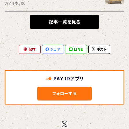
THE BLACK SHANSONS
2019/8/18
BLONDnewHALF
記事一覧を見る
Blondy
保存
シェア
LINE
ポスト
BOAR HUNTER
bud&harbor
PAY IDアプリ
Bulbs Of Passion
フォローする
B玉
Calme Adiction