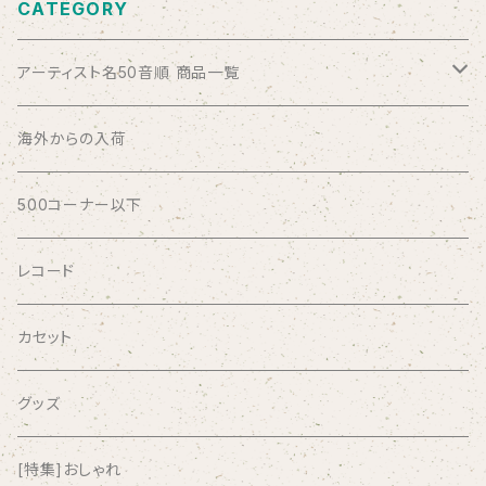
CATEGORY
アーティスト名50音順 商品一覧
ABSOLUTE LOSERS
海外からの入荷
AFRICA
500コーナー以下
AGU
レコード
AIRCRAFT
カセット
airlie
グッズ
AKUTAGAWA FANCLUB
[特集]おしゃれ