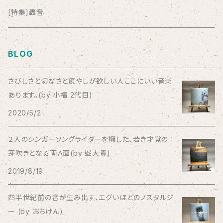
anticlockwise
[特集]轟音
Aysula
BLOG
Bad Operation
さびしさと切なさと癒やしが欲しい人ここにいい音楽
あります。(by 小福 2代目)
Bagus!
2020/5/2
BBBBBBB
２人のシンガーソングライターを擁した、若き才覚の
芽吹きとなる両Ａ面(by 峯大貴)
The BEG
2019/8/19
The Beths
四半世紀前の音が生み出す、エグいほどのノスタルジ
ー (by おちけん)