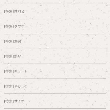
ALKASILKA
[特集]乗れる
all about paradise
[特集]ダウナー
ALL ITEM 10 TIMES
[特集]爆発
Amia Calva
[特集]熱い
Amsterdamned
[特集]キュート
ANYO
[特集]ゆらっと
And Summer Club
[特集]サイケ