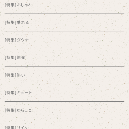
AKUTAGAWA FANCLUB
[特集]おしゃれ
ALKASILKA
[特集]乗れる
all about paradise
[特集]ダウナー
ALL ITEM 10 TIMES
[特集]爆発
Amia Calva
[特集]熱い
Amsterdamned
[特集]キュート
ANYO
[特集]ゆらっと
And Summer Club
[特集]サイケ