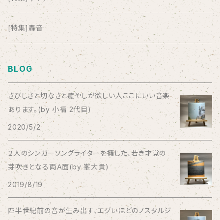
anticlockwise
[特集]轟音
Aysula
BLOG
Bad Operation
さびしさと切なさと癒やしが欲しい人ここにいい音楽
あります。(by 小福 2代目)
Bagus!
2020/5/2
BBBBBBB
２人のシンガーソングライターを擁した、若き才覚の
芽吹きとなる両Ａ面(by 峯大貴)
The BEG
2019/8/19
The Beths
四半世紀前の音が生み出す、エグいほどのノスタルジ