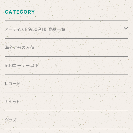
CATEGORY
アーティスト名50音順 商品一覧
ABSOLUTE LOSERS
海外からの入荷
AFRICA
500コーナー以下
AGU
レコード
AIRCRAFT
カセット
airlie
グッズ