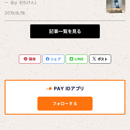
ー (by おちけん)
THE BLACK SHANSONS
2019/8/18
BLONDnewHALF
記事一覧を見る
Blondy
保存
シェア
LINE
ポスト
BOAR HUNTER
bud&harbor
PAY IDアプリ
Bulbs Of Passion
フォローする
B玉