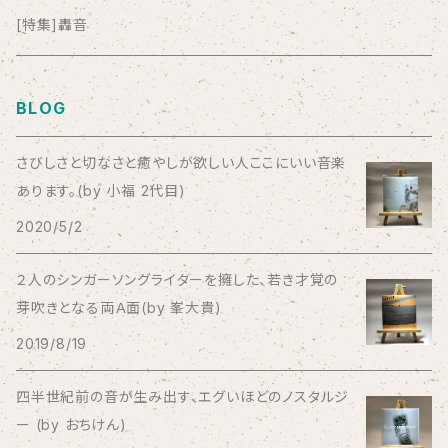
anticlockwise
[特集]轟音
Aysula
BLOG
Bad Operation
さびしさと切なさと癒やしが欲しい人ここにいい音楽
あります。(by 小福 2代目)
Bagus!
2020/5/2
BBBBBBB
２人のシンガーソングライターを擁した、若き才覚の
芽吹きとなる両Ａ面(by 峯大貴)
The BEG
2019/8/19
The Beths
四半世紀前の音が生み出す、エグいほどのノスタルジ
ー (by おちけん)