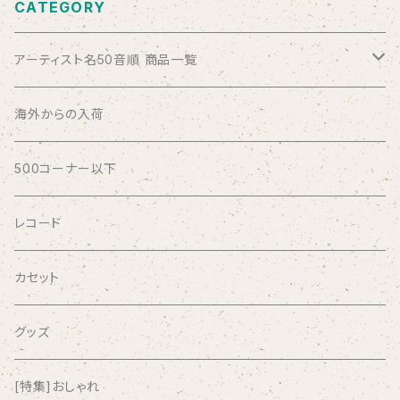
CATEGORY
アーティスト名50音順 商品一覧
ABSOLUTE LOSERS
海外からの入荷
AFRICA
500コーナー以下
AGU
レコード
AIRCRAFT
カセット
airlie
グッズ
AKUTAGAWA FANCLUB
[特集]おしゃれ