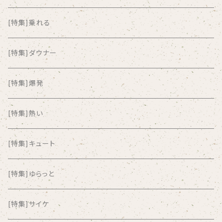
ALKASILKA
[特集]乗れる
all about paradise
[特集]ダウナー
ALL ITEM 10 TIMES
[特集]爆発
Amia Calva
[特集]熱い
Amsterdamned
[特集]キュート
ANYO
[特集]ゆらっと
And Summer Club
[特集]サイケ