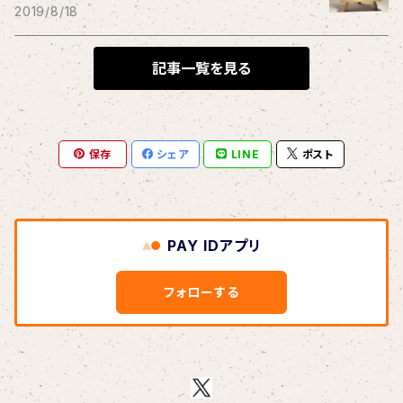
THE BLACK SHANSONS
2019/8/18
BLONDnewHALF
記事一覧を見る
Blondy
保存
シェア
LINE
ポスト
BOAR HUNTER
bud&harbor
PAY IDアプリ
Bulbs Of Passion
フォローする
B玉
Calme Adiction