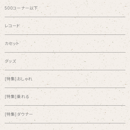
AFRICA
500コーナー以下
AGU
レコード
AIRCRAFT
カセット
airlie
グッズ
AKUTAGAWA FANCLUB
[特集]おしゃれ
ALKASILKA
[特集]乗れる
all about paradise
[特集]ダウナー