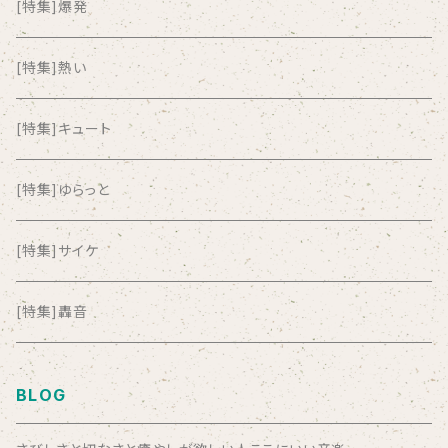
ALL ITEM 10 TIMES
[特集]爆発
Amia Calva
[特集]熱い
Amsterdamned
[特集]キュート
ANYO
[特集]ゆらっと
And Summer Club
[特集]サイケ
anticlockwise
[特集]轟音
Aysula
BLOG
Bad Operation