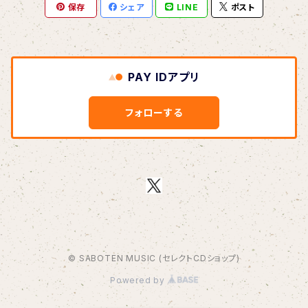
保存
シェア
LINE
ポスト
BOAR HUNTER
bud&harbor
PAY IDアプリ
Bulbs Of Passion
フォローする
B玉
Calme Adiction
CANDY
© SABOTEN MUSIC (セレクトCDショップ)
CHIKIMARCH
Powered by