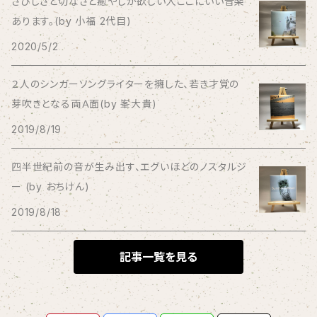
さびしさと切なさと癒やしが欲しい人ここにいい音楽
あります。(by 小福 2代目)
Bagus!
2020/5/2
BBBBBBB
２人のシンガーソングライターを擁した、若き才覚の
芽吹きとなる両Ａ面(by 峯大貴)
The BEG
2019/8/19
The Beths
四半世紀前の音が生み出す、エグいほどのノスタルジ
ー (by おちけん)
THE BLACK SHANSONS
2019/8/18
BLONDnewHALF
記事一覧を見る
Blondy