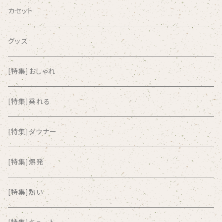
AIRCRAFT
カセット
airlie
グッズ
AKUTAGAWA FANCLUB
[特集]おしゃれ
ALKASILKA
[特集]乗れる
all about paradise
[特集]ダウナー
ALL ITEM 10 TIMES
[特集]爆発
Amia Calva
[特集]熱い
Amsterdamned