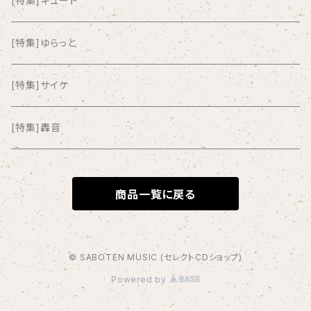
[特集]キュート
ANYO
[特集]ゆらっと
And Summer Club
[特集]サイケ
anticlockwise
[特集]轟音
Aysula
商品一覧に戻る
Bad Operation
Bagus!
© SABOTEN MUSIC (セレクトCDショップ)
Powered by
BBBBBBB