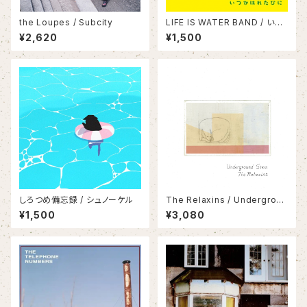
the Loupes / Subcity
LIFE IS WATER BAND / いつ
かはれたひに
¥2,620
¥1,500
しろつめ備忘録 / シュノーケル
The Relaxins / Undergroun
d Stem
¥1,500
¥3,080