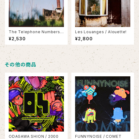
The Telephone Numbers /
Les Louanges / Alouette!
Scarecrow II
¥2,530
¥2,800
その他の商品
ODAGAWA SHION / 2000
FUNNYNOISE / COMET