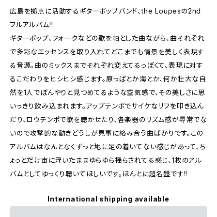
広島を拠点に活動するギターポップバンド、the Loupesの2nd
フルアルバム!!
ギターポップ、フォークなどの歌を軸とした曲ながら、曲それぞれ
で多彩なエッセンスを取り入れてどこまでも情景を美しく表現す
る音源。曲のミックスまでそれぞれ変えてるっぽくて、表現に対す
るこだわりをヒシヒシ感じます。原っぱとか海とか、何か壮大な自
然を1人でぼんやりと見つめてるような空気感で、その美しさに思
いっきり飲み込まれます。アップテンポでサイケなリフを叩き込ん
だり、ロウテンポで歌を聴かせたり、各楽器のリズム感が尋常でな
いので攻撃的な動きどうしが見事に絡み合う曲ばかりです。この
アルバムはなんとなくずっと地に足の着いてない感じがあって、ち
ょっとだけ宙に浮いたままゆらゆら揺らされてる感じ、1枚のアル
バムとしてゆっくり聴いてほしいです。ほんとに超名盤です!!
International shipping available