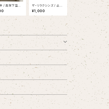
岸 / 高架下空想
ザ・リラクシンズ / 止ま
らない何か
00
¥1,000