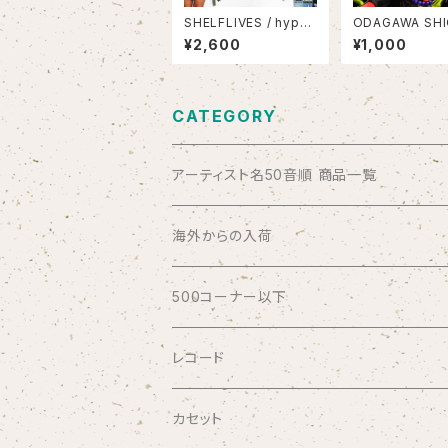
SHELFLIVES / hyper
ODAGAWA SHI
normaL
2000
¥2,600
¥1,000
CATEGORY
アーティスト名50音順 商品一覧
ABSOLUTE LOSERS
海外からの入荷
AFRICA
500コーナー以下
AGU
レコード
AIRCRAFT
カセット