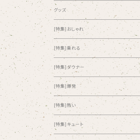
airlie
グッズ
AKUTAGAWA FANCLUB
[特集]おしゃれ
ALKASILKA
[特集]乗れる
all about paradise
[特集]ダウナー
ALL ITEM 10 TIMES
[特集]爆発
Amia Calva
[特集]熱い
Amsterdamned
[特集]キュート