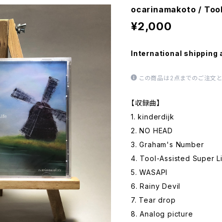
ocarinamakoto / Tool
¥2,000
International shipping 
この商品は2点までのご注文と
【収録曲】
1. kinderdijk
2. NO HEAD
3. Graham's Number
4. Tool-Assisted Super L
5. WASAPI
6. Rainy Devil
7. Tear drop
8. Analog picture