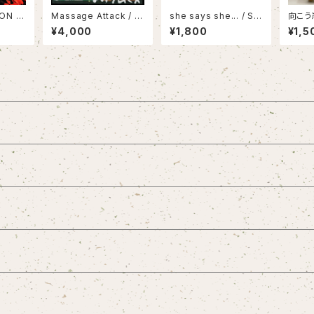
ON /
Massage Attack / 1,
she says she... / Sw
向こう
000,000,000 Attack
eeter than Cake
港町
¥4,000
¥1,800
¥1,5
(LP)