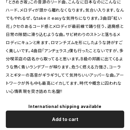
「ときめき坂」この音源のリード曲、こんなに日本なのにこんなに
ハード、メロディが頭から離れなくなります。気合い入ります、なん
でもやれるぜ、なtake it easyな気持ちになります。3曲目「紅い
花」クセのあるコード感とメロディが最前線で踊り狂う、退廃感と
日常の隙間に滑り込むような曲。サビ終わりのストンと落ちるメ
ロディにキュンと来ます、ロマンチズムを形にしたような詩がすご
く美しいです。4曲目「アンヂェラス」僕も行ったことないですが、多
分喫茶店の店名から取ってると思います。B級の邦画に出てくるよ
うな熱く青いランデブーが映ります、危うく燃える力強さ、コーラ
スとギターの高音がギラギラしてて気持ちいいアッパーな曲。アー
トワークが外も中も最高にイカしてます、時代や概念に囚われな
い心情表現を突き詰めた名盤!!
International shipping available
Add to cart