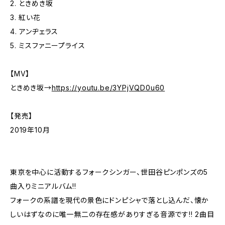
2. ときめき坂
3. 紅い花
4. アンヂェラス
5. ミスファニープライス
【MV】
ときめき坂→
https://youtu.be/3YPjVQD0u60
【発売】
2019年10月
東京を中心に活動するフォークシンガー、世田谷ピンポンズの5
曲入りミニアルバム!!
フォークの系譜を現代の景色にドンピシャで落とし込んだ、懐か
しいはずなのに唯一無二の存在感がありすぎる音源です!! 2曲目