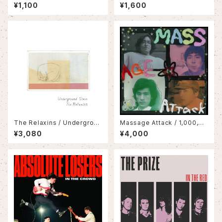
イスイメージ/平行線
ON
¥1,100
¥1,600
The Relaxins / Undergroun
Massage Attack / 1,000,00
d Stem
0,000 Attack(LP)
¥3,080
¥4,000