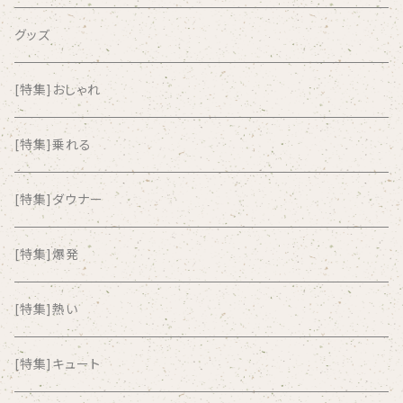
airlie
グッズ
AKUTAGAWA FANCLUB
[特集]おしゃれ
ALKASILKA
[特集]乗れる
all about paradise
[特集]ダウナー
ALL ITEM 10 TIMES
[特集]爆発
Amia Calva
[特集]熱い
Amsterdamned
[特集]キュート