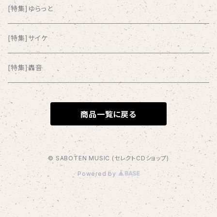
ANYO
[特集]ゆらっと
And Summer Club
[特集]サイケ
anticlockwise
[特集]轟音
Aysula
商品一覧に戻る
Bad Operation
Bagus!
© SABOTEN MUSIC (セレクトCDショップ)
Powered by
BBBBBBB
The BEG