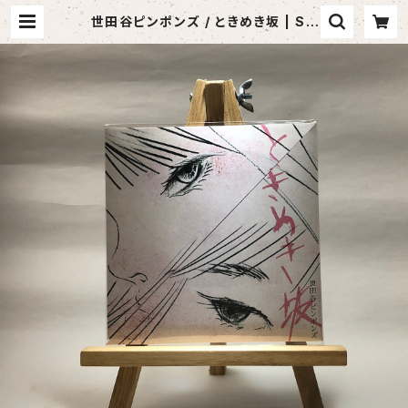
世田谷ピンポンズ / ときめき坂 | SA
BOTEN MUSIC (セレクトCDショッ
プ)