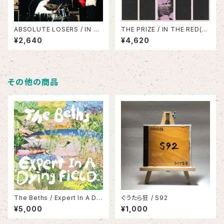
ABSOLUTE LOSERS / IN T
THE PRIZE / IN THE RED(L
HE CROWD
P)
¥2,640
¥4,620
その他の商品
The Beths / Expert In A Dyi
ぐうたら狂 / S92
ng Field(LP)
¥5,000
¥1,000