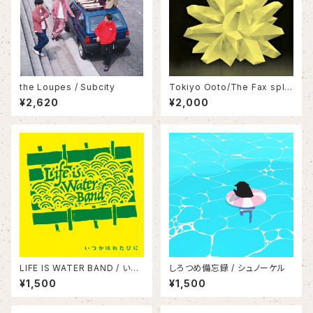
the Loupes / Subcity
Tokiyo Ooto/The Fax split
7inch
¥2,620
¥2,000
LIFE IS WATER BAND / いつ
しろつめ備忘録 / シュノーケル
かはれたひに
¥1,500
¥1,500