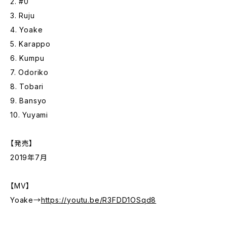
2. #0
3. Ruju
4. Yoake
5. Karappo
6. Kumpu
7. Odoriko
8. Tobari
9. Bansyo
10. Yuyami
【発売】
2019年7月
【MV】
Yoake→
https://youtu.be/R3FDD1OSqd8