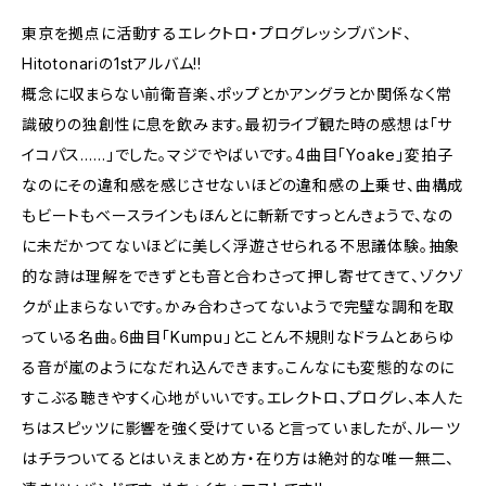
東京を拠点に活動するエレクトロ・プログレッシブバンド、
Hitotonariの1stアルバム!!
概念に収まらない前衛音楽、ポップとかアングラとか関係なく常
識破りの独創性に息を飲みます。最初ライブ観た時の感想は「サ
イコパス……」でした。マジでやばいです。4曲目「Yoake」変拍子
なのにその違和感を感じさせないほどの違和感の上乗せ、曲構成
もビートもベースラインもほんとに斬新ですっとんきょうで、なの
に未だかつてないほどに美しく浮遊させられる不思議体験。抽象
的な詩は理解をできずとも音と合わさって押し寄せてきて、ゾクゾ
クが止まらないです。かみ合わさってないようで完璧な調和を取
っている名曲。6曲目「Kumpu」とことん不規則なドラムとあらゆ
る音が嵐のようになだれ込んできます。こんなにも変態的なのに
すこぶる聴きやすく心地がいいです。エレクトロ、プログレ、本人た
ちはスピッツに影響を強く受けていると言っていましたが、ルーツ
はチラついてるとはいえまとめ方・在り方は絶対的な唯一無二、