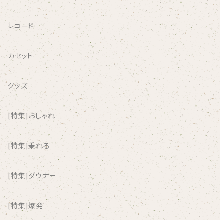
AGU
レコード
AIRCRAFT
カセット
airlie
グッズ
AKUTAGAWA FANCLUB
[特集]おしゃれ
ALKASILKA
[特集]乗れる
all about paradise
[特集]ダウナー
ALL ITEM 10 TIMES
[特集]爆発