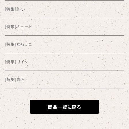
Amia Calva
[特集]熱い
Amsterdamned
[特集]キュート
ANYO
[特集]ゆらっと
And Summer Club
[特集]サイケ
anticlockwise
[特集]轟音
Aysula
商品一覧に戻る
Bad Operation