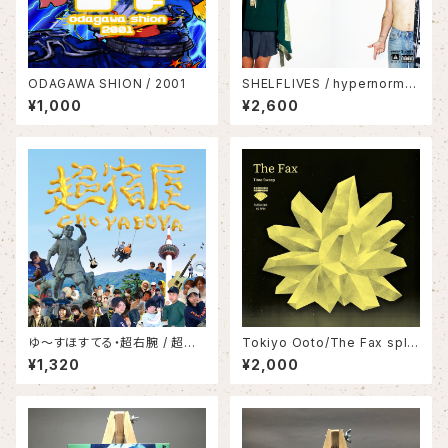
ODAGAWA SHION / 2001
SHELFLIVES / hypernorma
L
¥1,000
¥2,600
ゆ〜すほすてる・超右腕 / 超宿
Tokiyo Ooto/The Fax split
屋
7inch
¥1,320
¥2,000