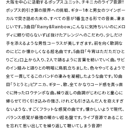
大阪を中心に活動するポップスユニット、チキニカのライブ音源!!
ポップス的引き算の限界への挑戦、ギター1本と男女のツインボー
カルで突き詰めた末の、すべての音が1番生きる形での音楽、凄ま
じいです。3曲目「Rainy&Rainbow」こんなに気持ちいいのにメロ
ディに頼り切らないずば抜けたアレンジへのこだわり、少しだけ
手を添えるような男性コーラスが美しすぎます。前を向く歌詞な
のにどこか懐かしくなる超名曲です。5曲目「今宵はただただひと
りごと」口上から入り、2人で語るように言葉を紡いでいく曲。サビ
のイン踏みと語りとの明暗に鳥肌立ちました、色々やってるようで
全て一貫してるこのバンドの凄みを凝縮したような曲です。10曲
目「うとうと」ピアニカ、ギター、歌、全てかなりコード感を真っ直
ぐに持ったロウテンポな曲。繰り返しの曲調がじわじわと童心に
帰らせて行く引き込みの強さ、けれども引き込んだ人を抱えすぎ
ないような、すごくフラットな感覚の曲です。懐かしいようで現代、
バランス感覚が最強の暖かい超名盤です。ライブ音源であること
を忘れて思い出してを繰り返して聴いてしまう音源!!