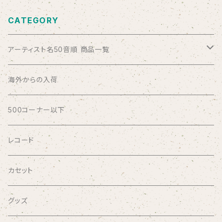
CATEGORY
アーティスト名50音順 商品一覧
ABSOLUTE LOSERS
海外からの入荷
AFRICA
500コーナー以下
AGU
レコード
AIRCRAFT
カセット
airlie
グッズ