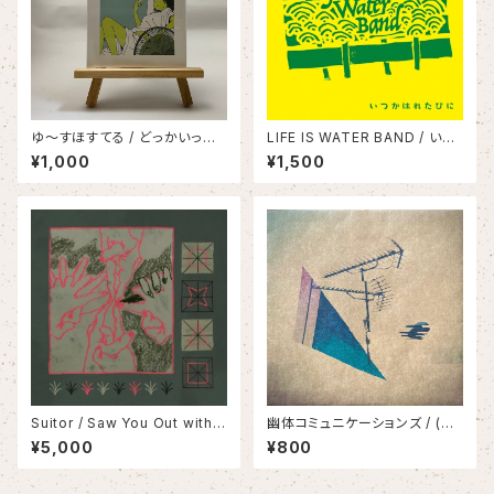
ゆ〜すほすてる / どっかいっち
LIFE IS WATER BAND / いつ
ゃいたい/いかないで〜
かはれたひに
¥1,000
¥1,500
Suitor / Saw You Out with t
幽体コミュニケーションズ / (汽
he Weeds(LP)
水のコピー)
¥5,000
¥800