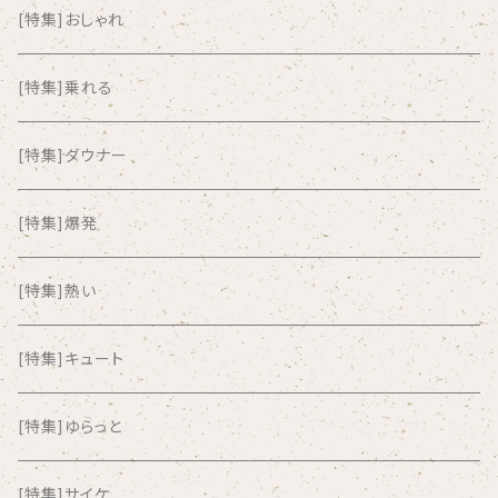
AKUTAGAWA FANCLUB
[特集]おしゃれ
ALKASILKA
[特集]乗れる
all about paradise
[特集]ダウナー
ALL ITEM 10 TIMES
[特集]爆発
Amia Calva
[特集]熱い
Amsterdamned
[特集]キュート
ANYO
[特集]ゆらっと
And Summer Club
[特集]サイケ