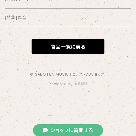
anticlockwise
[特集]轟音
Aysula
商品一覧に戻る
Bad Operation
Bagus!
© SABOTEN MUSIC (セレクトCDショップ)
Powered by
BBBBBBB
The BEG
The Beths
ショップに質問する