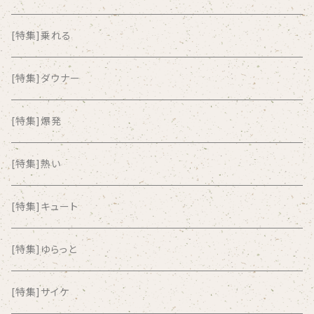
ALKASILKA
[特集]乗れる
all about paradise
[特集]ダウナー
ALL ITEM 10 TIMES
[特集]爆発
Amia Calva
[特集]熱い
Amsterdamned
[特集]キュート
ANYO
[特集]ゆらっと
And Summer Club
[特集]サイケ