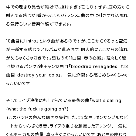
中での埋まり具合が絶妙で、抜けすぎずこもりすぎず、底の方から
叫んでる感じが1番かっこいいバランス。曲の中に引きずり込まれ
る気持ちいい音楽体験ができます。
10曲目に「intro」という曲があるのですが、ここからぐるっと空気
が一新する感じでアルバムが進みます。個人的にここからの流れ
がめちゃくちゃ好きです。歌ものの11曲目「春の心臓」、荒々しく駆
け抜けるパンク2連チャン12曲目「bloodred renegades」と13
曲目「destroy your idols」、一気に炸裂する感じめちゃくちゃか
っこいいです。
そしてライブ映像にも上がっている最後の曲「wolf's calling
(what the fuck is going on?)
」このバンドの色んな側面を集約したような曲。ダンサンブルなビ
ートからつんざく爆音、ライブの乗りを意識したアレンジ、一気に
くるボーカルの熱量。真っ直ぐにかっこいいです。あと曲の終わり