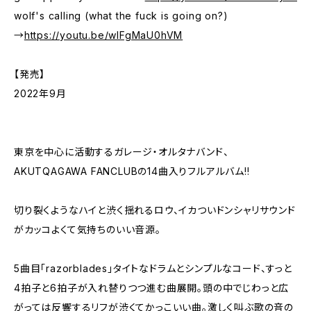
wolf's calling (what the fuck is going on?)
→
https://youtu.be/wIFgMaU0hVM
【発売】
2022年9月
東京を中心に活動するガレージ・オルタナバンド、
AKUTQAGAWA FANCLUBの14曲入りフルアルバム!!
切り裂くようなハイと渋く揺れるロウ、イカついドンシャリサウンド
がカッコよくて気持ちのいい音源。
5曲目「razorblades」タイトなドラムとシンプルなコード、すっと
4拍子と6拍子が入れ替りつつ進む曲展開。頭の中でじわっと広
がっては反響するリフが渋くてかっこいい曲。激しく叫ぶ歌の音の