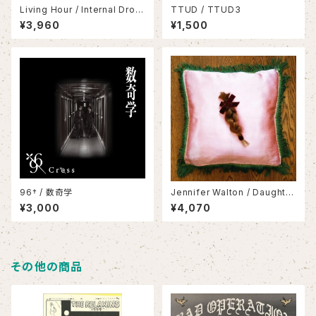
Living Hour / Internal Dron
TTUD / TTUD3
e Infinity(LP)
¥3,960
¥1,500
96† / 数奇学
Jennifer Walton / Daughter
s(LP)
¥3,000
¥4,070
その他の商品