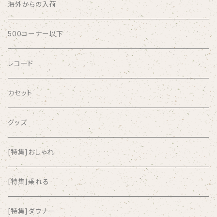
ABSOLUTE LOSERS
海外からの入荷
AFRICA
500コーナー以下
AGU
レコード
AIRCRAFT
カセット
airlie
グッズ
AKUTAGAWA FANCLUB
[特集]おしゃれ
ALKASILKA
[特集]乗れる
all about paradise
[特集]ダウナー