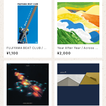
FUJIYAMA BEAT CLUB / ナ
Year After Year / Across All
イスイメージ/平行線
We Know
¥1,100
¥2,000