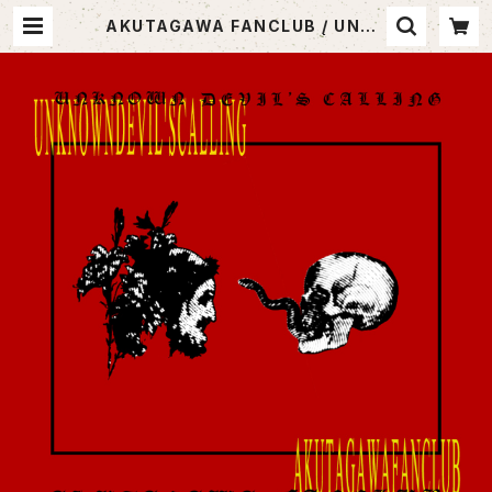
AKUTAGAWA FANCLUB / UNKN
OWN DEVIL'S CALLING | SABO
TEN MUSIC (セレクトCDショップ)