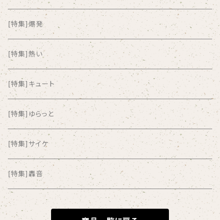
ALL ITEM 10 TIMES
[特集]爆発
Amia Calva
[特集]熱い
Amsterdamned
[特集]キュート
ANYO
[特集]ゆらっと
And Summer Club
[特集]サイケ
anticlockwise
[特集]轟音
Aysula