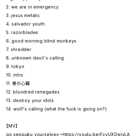
2. we are in emergency
3. jesus metalic
4. salvador youth
5. razorblades
6. good morning blind monkeys
7. shredder
8. unknown devil's calling
9. tokyo
10. intro
11. 春の心臓
12. bloodred renegades
13. destroy your idols
14. wolf's calling (what the fuck is going on?)
【MV】
go seppuku yourselves→
https://youtu.be/FcvUXDeIyLA