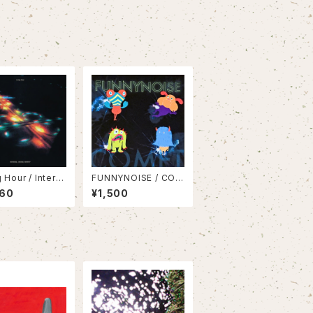
g Hour / Intern
FUNNYNOISE / COM
ne Infinity(LP)
ET
960
¥1,500