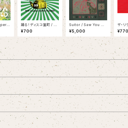
pert I
踊る！ディスコ室町 / NE
Suitor / Saw You Ou
ザ・リ
d(LP)
W CLASSIC DANCE
t with the Weeds(L
半/長
¥700
¥5,000
¥77
NUMBER
P)