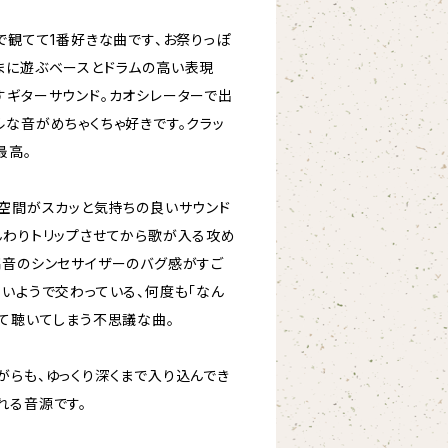
で観てて1番好きな曲です、お祭りっぽ
まに遊ぶベースとドラムの高い表現
すギターサウンド。カオシレーターで出
ルな音がめちゃくちゃ好きです。クラッ
最高。
PER」空間がスカッと気持ちの良いサウンド
んわりトリップさせてから歌が入る攻め
高音のシンセサイザーのバグ感がすご
ないようで交わっている、何度も「なん
くて聴いてしまう不思議な曲。
がらも、ゆっくり深くまで入り込んでき
れる音源です。