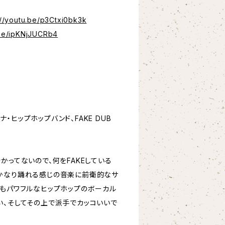
://youtu.be/p3Ctxi0bk3k
.be/ipKNjJUCRb4
・ヒップホップバンド、FAKE DUB
かってないので、何をFAKEしている
かなり踊れる感じの音楽に前衛的なサ
くもパワフルなヒップホップのボーカル
い、そしてその上で派手でカッコいいで