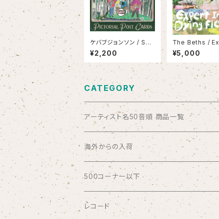
ケバブジョンソン / SO
The Beths / Ex
UVENIR VIEWS
n A Dying Fiel
¥2,200
¥5,000
CATEGORY
アーティスト名50音順 商品一覧
ABSOLUTE LOSERS
海外からの入荷
AFRICA
500コーナー以下
AGU
レコード