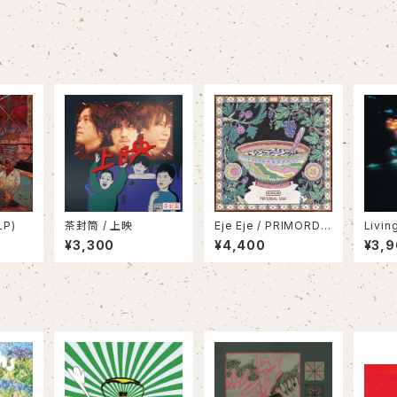
LP)
茶封筒 / 上映
Eje Eje / PRIMORDIA
Livin
L SOUP(LP)
al Dro
¥3,300
¥4,400
¥3,