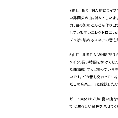
3曲目「祈り」個人的にライブ
い雰囲気の曲。淡々としたま
力、曲の波をどんどん作り出
している高いエレクトロニカ
プっぽく跳ねるスネアの音も
5曲目「JUST A WHIS
メイク、長い時間をかけてじ
た曲構成。ずっと鳴っている
いです。どの音も交わってい
だこの音楽……」と確認した
ビート自体はノリの良い曲な
ては生々しい景色を見せてく