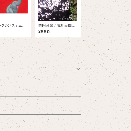
ラクシンズ / 三時
樂円音樂 / 境川天国方
い夜
面
0
¥550