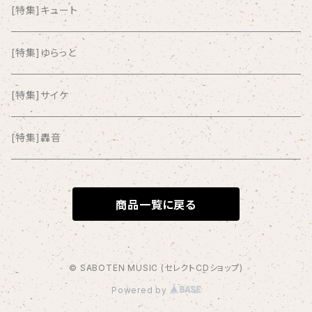
Amsterdamned
[特集]キュート
ANYO
[特集]ゆらっと
And Summer Club
[特集]サイケ
anticlockwise
[特集]轟音
Aysula
商品一覧に戻る
Bad Operation
Bagus!
© SABOTEN MUSIC (セレクトCDショップ)
Powered by
BBBBBBB