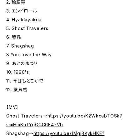
2. 絵空事
3. エンドロール
4. Hyakkiyakou
5. Ghost Travelers
6. 我儘
7. Shagshag
8.You Lose the Way
9. あとのまつり
10. 1990's
11. 今日もどこかで
12. 蜃気楼
【MV】
Ghost Travelers→
https://youtu.be/K2WkcabTOSk?
si=HmBhTYqCCC6E4zVb
Shagshag→
https://youtu.be/1MgjBKykHKE?