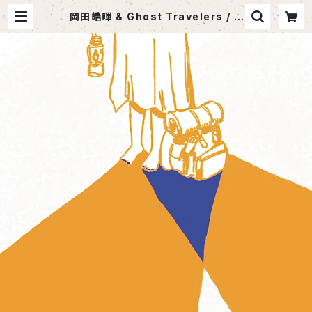
岡田皓暉 & Ghost Travelers / G
host Travelers | SABOTEN MU
SIC (セレクトCDショップ)