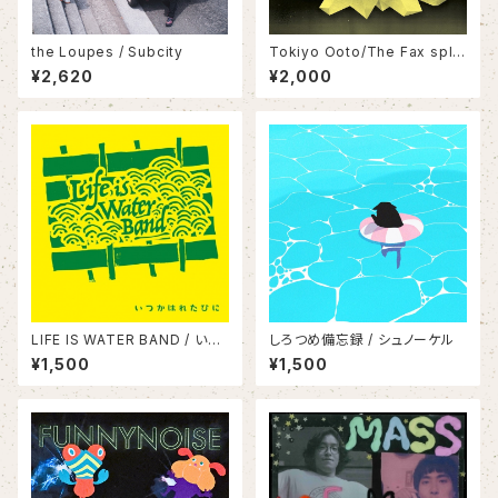
the Loupes / Subcity
Tokiyo Ooto/The Fax split
7inch
¥2,620
¥2,000
LIFE IS WATER BAND / いつ
しろつめ備忘録 / シュノーケル
かはれたひに
¥1,500
¥1,500