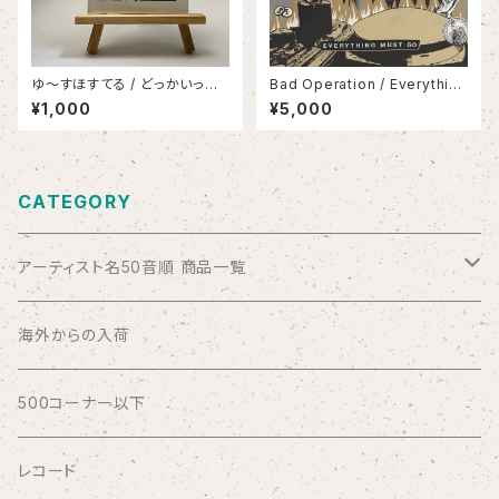
ゆ〜すほすてる / どっかいっち
Bad Operation / Everything
ゃいたい/いかないで〜
Must Go(LP)
¥1,000
¥5,000
CATEGORY
アーティスト名50音順 商品一覧
ABSOLUTE LOSERS
海外からの入荷
AFRICA
500コーナー以下
AGU
レコード