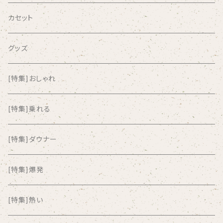
AIRCRAFT
カセット
airlie
グッズ
AKUTAGAWA FANCLUB
[特集]おしゃれ
ALKASILKA
[特集]乗れる
all about paradise
[特集]ダウナー
ALL ITEM 10 TIMES
[特集]爆発
Amia Calva
[特集]熱い