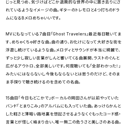
じっと見つめ、気づけばどこか退廃的な世界の中に置き去りにさ
れているようなイメージの曲。ギターのトレモロと4つ打ちのドラ
ムになるBメロめちゃいいです。
MVにもなっている7曲目「Ghost Travelers」最近毎日聴いてま
す、めちゃくちゃ好きな曲。曲の通り、お化けになって大好きな街を
浮遊し続けているような曲。メロディとサウンドが本当に綺麗で、
ずっと少し寂しい言葉がしんと響いてくる曲展開、ラストのぐんと
広がるアウトロ、全部美しいです。何度聴いても「全部わかった！」
みたいにはならないし今後もならないとは思うのだけど、そのま
ま手探りで聴き続けるのを含めての名曲。
15曲目「今日もどこかで」ボーカルの岡田さんが以前やっていた
バンド「とまりこみ」のアルバムにも入っていた曲。あっけらかんと
した軽さと薄暗い路地裏を想起させるようなくぐもったコード感・
言葉とが怪しく絡まり合い、唯一無二の危うさと美しさのある曲。