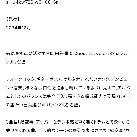
si=u4kw72SjwCH08-8n
【発売】
2024年12月
徳島を拠点に活動する岡田皓暉 & Ghost Travelersの1stフル
アルバム!!
フォークロック、ギターポップ、オルタナティブ、ファンク、アンビエ
ント音楽。様々な独自性を追求し続けているように見えて、アルバ
ムとしてのバランスは完全無欠。高すぎる構成能力と表現力、そし
て重たい言葉選びがガツンとくる名盤。
3曲目「絵空事」アッパーなテンポ感と重く響くドラムとで深くから
乗せてくれる曲。断片的なシーンの羅列で表現された"絵空事"を